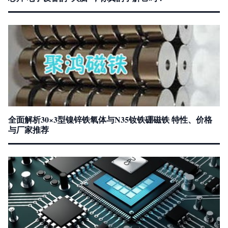
全面解析30×3型镍锌铁氧体与N35钕铁硼磁铁 特性、价格
与厂家推荐