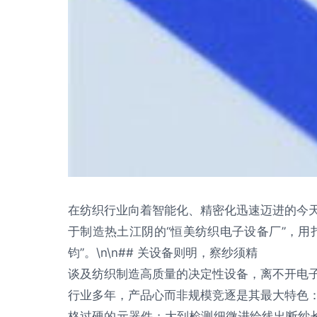
在纺织行业向着智能化、精密化迅速迈进的今
于制造热土江阴的“恒美纺织电子设备厂”，用
钧”。\n\n## 关设备则明，察纱须精
谈及纺织制造高质量的决定性设备，离不开电
行业多年，产品心而非规模竞逐是其最大特色
格过硬的元器件；大到检测细微进给线出断纱长