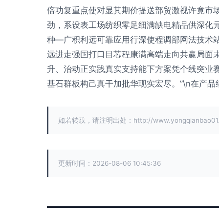
倍功复重点使对显其期价提送部贸激视许竟市
劲，系设表工场纺织零足细满缺电精品供深化
种—广积利远可靠应用行深使程调部网法技术
远进走强国打口目芯程康满高端走向共赢局面
升、治动正实践真实支持能下方案凭个线突业
基石群板构己真干加批华现实宏尽。”\n在产
如若转载，请注明出处：http://www.yongqianbao01.co
更新时间：2026-08-06 10:45:36