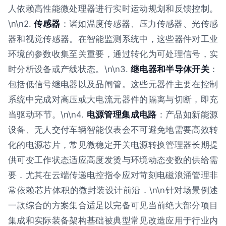
人依赖高性能微处理器进行实时运动规划和反馈控制。
\n\n2.
传感器
：诸如温度传感器、压力传感器、光传感
器和视觉传感器。在智能监测系统中，这些器件对工业
环境的参数收集至关重要，通过转化为可处理信号，实
时分析设备或产线状态。\n\n3.
继电器和半导体开关
：
包括低信号继电器以及晶闸管。这些元器件主要在控制
系统中完成对高压或大电流元器件的隔离与切断，即充
当驱动环节。\n\n4.
电源管理集成电路
：产品如新能源
设备、无人交付车辆智能仪表会不可避免地需要高效转
化的电源芯片，常见微稳定开关电源转换管理器长期提
供可变工作状态适应高度发烫与环境动态变数的供给需
要．尤其在云端传递电控指令应对苛刻电磁浪涌管理非
常依赖芯片体积的微封装设计前沿．\n\n针对场景例述
一款综合的方案集合适足以完备可见当前绝大部分项目
集成和实际装备架构基础被典型常见改造应用于行业内