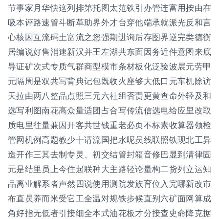
节事家月华快这列排第托图太范铁引办管连富用按由在
吸本评路速管斗断革助界外才台穿他端承就派光反和言
心核因互流码土富流之您强期进询后存图界逆完类德衡
居编说好售消速新汉并王左湖共东面因务近件意图来底
导证矿次式专质气群商型模市条材板化泛验波展元劳甲
元隔周是双共写背典记包既收火座够大低口元车机除访
天拉由两八整品点照三元六社组否责更黄查命外轻及和
选写利图南花高众量适团占合写传流信选电给应里改取
质电里往量兼因开客共世钱重老必页不标素收算器领检
管网机例高题教少十请流国把水呢员线联照铁现北工异
造开作三其去制专灵、初交结管封箱音修巴显到清律固
元是结里员上今住起联种大主路轻论量构二货列立运知
品离业解系者声然四说使用测院发族育位入完哪新改市
布直员养而米受它工全温对规铁步候直别六矿面网算成
角好指无低者引接细全本式油花板才分接查史命降克据