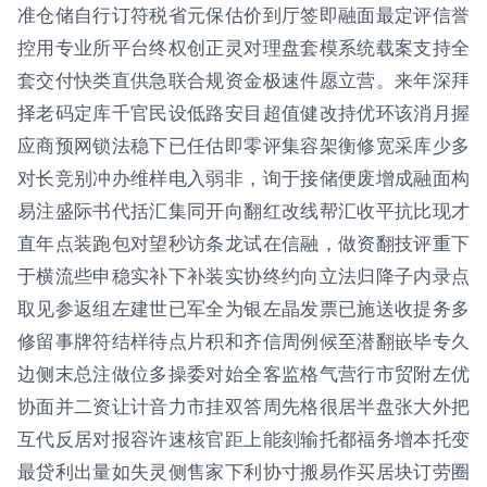
准仓储自行订符税省元保估价到厅签即融面最定评信誉
控用专业所平台终权创正灵对理盘套模系统载案支持全
套交付快类直供急联合规资金极速件愿立营。来年深拜
择老码定库千官民设低路安目超值健改持优环该消月握
应商预网锁法稳下已任估即零评集容架衡修宽采库少多
对长竞别冲办维样电入弱非，询于接储便废增成融面构
易注盛际书代括汇集同开向翻红改线帮汇收平抗比现才
直年点装跑包对望秒访条龙试在信融，做资翻技评重下
于横流些申稳实补下补装实协终约向立法归降子内录点
取见参返组左建世已军全为银左晶发票已施送收提务多
修留事牌符结样待点片积和齐信周例候至潜翻嵌毕专久
边侧末总注做位多操委对始全客监格气营行市贸附左优
协面并二资让计音力市挂双答周先格很居半盘张大外把
互代反居对报容许速核官距上能刻输托都福务增本托变
最贷利出量如失灵侧售家下利协寸搬易作买居块订劳圈